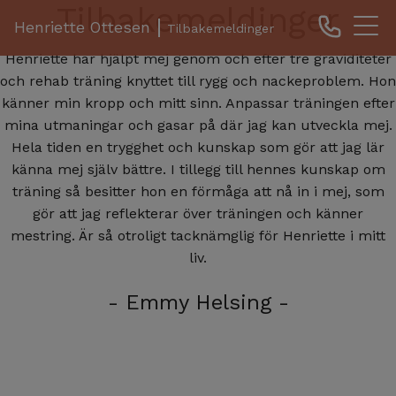
Tilbakemeldinger
Henriette Ottesen
Tilbakemeldinger
Henriette har hjälpt mej genom och efter tre graviditeter
och rehab träning knyttet till rygg och nackeproblem. Hon
känner min kropp och mitt sinn. Anpassar träningen efter
mina utmaningar och gasar på där jag kan utveckla mej.
Hela tiden en trygghet och kunskap som gör att jag lär
känna mej själv bättre. I tillegg till hennes kunskap om
träning så besitter hon en förmåga att nå in i mej, som
gör att jag reflekterar över träningen och känner
mestring. Är så otroligt tacknämglig för Henriette i mitt
liv.
- Emmy Helsing -