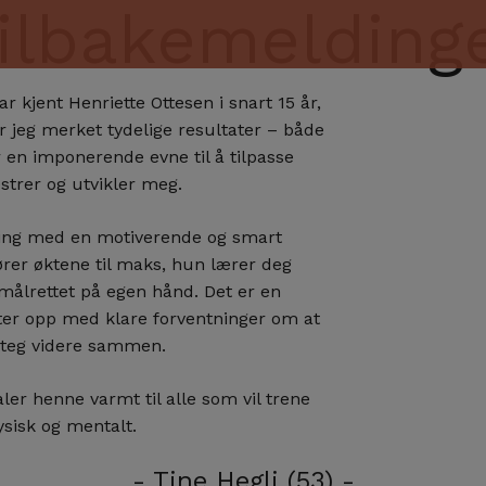
ilbakemelding
ar kjent Henriette Ottesen i snart 15 år,
 jeg merket tydelige resultater – både
r en imponerende evne til å tilpasse
estrer og utvikler meg.
ning med en motiverende og smart
rer øktene til maks, hun lærer deg
målrettet på egen hånd. Det er en
er opp med klare forventninger om at
 steg videre sammen.
ler henne varmt til alle som vil trene
ysisk og mentalt.
- Tine Hegli (53) -