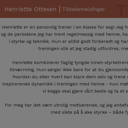
T
Henriette Ottesen
Tilbakemeldinger
Henriette er en personlig trener i en klasse for seg!
Jeg h
og de periodene jeg har trent regelmessig med henne, har
i styrke og teknikk. Hun er alltid godt forberedt og ha
treningen slik at jeg stadig utfordres, m
Henriette kombinerer faglig tyngde innen styrketre
tilnærming. Hun sørger ikke bare for at du gjennomfø
hvordan du etter hvert kan klare dem selv og trene 
inspirerende dynamikk i treningen med henne - hun møt
vi begge skal gjøre vårt beste og ta et
For meg har det vært utrolig motiverende, og jeg anbefa
med sikte på å øke styrke – både f